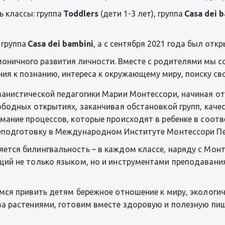
 классы: группа 
Toddlers
 (дети 1-3 лет), группа 
Casa dei 
группа 
Casa dei bambini
, а с сентября 2021 года был откр
моничного развития личности. Вместе с родителями мы с
ния к познанию, интереса к окружающему миру, поиску сво
манистической педагогики Марии Монтессори, начиная от
ободных открытиях, заканчивая обстановкой групп, каче
имание процессов, которые происходят в ребенке в соот
еподготовку в Международном Институте Монтессори Пе
тся билингвальность – в каждом классе, наряду с Монте
щий не только языком, но и инструментами преподавани
мся привить детям бережное отношение к миру, экологич
за растениями, готовим вместе здоровую и полезную пищ