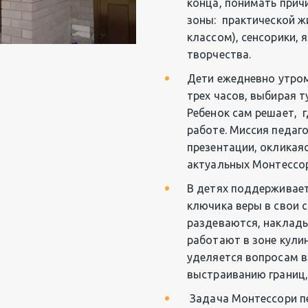
конца, понимать причи
зоны:  практической жи
классом), сенсорики, я
творчества.
Дети ежедневно утром
трех часов, выбирая т
Ребенок сам решает,  
работе. Миссия педаго
презентации, окликаяс
актуальных Монтессор
В детях поддерживает
ключика веры в свои 
раздеваются, накладыв
работают в зоне кулин
уделяется вопросам в
выстраиванию границ
 Задача Монтессори пе